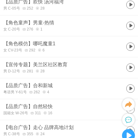
【品质广告】欢快 汤河福湾
男 C-05号
252
28
【角色童声】男童-热情
女 C-20号
276
1
【角色模仿】哪吒魔童1
女 CV-23号
292
6
【宣传专题】美兰区社区教育
男 D-12号
281
28
【品质广告】合和新城
粤语男 Y-61号
262
4
【品质广告】自然轻快
国籍女 W-26号
311
16
【电台广告】走心 品牌高地计划
男 C-38号
355
24