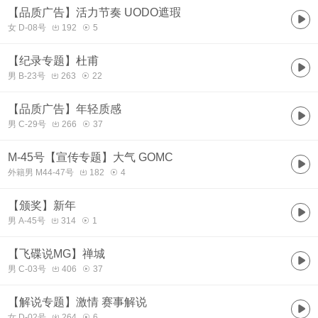
【品质广告】活力节奏 UODO遮瑕
女 D-08号
192
5
【纪录专题】杜甫
男 B-23号
263
22
【品质广告】年轻质感
男 C-29号
266
37
M-45号【宣传专题】大气 GOMC
外籍男 M44-47号
182
4
【颁奖】新年
男 A-45号
314
1
【飞碟说MG】禅城
男 C-03号
406
37
【解说专题】激情 赛事解说
女 D-02号
264
6