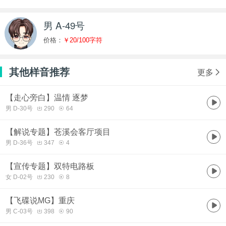
男 A-49号
价格：
￥20/100字符
其他样音推荐
更多
【走心旁白】温情 逐梦
男 D-30号
290
64
【解说专题】苍溪会客厅项目
男 D-36号
347
4
【宣传专题】双特电路板
女 D-02号
230
8
【飞碟说MG】重庆
男 C-03号
398
90