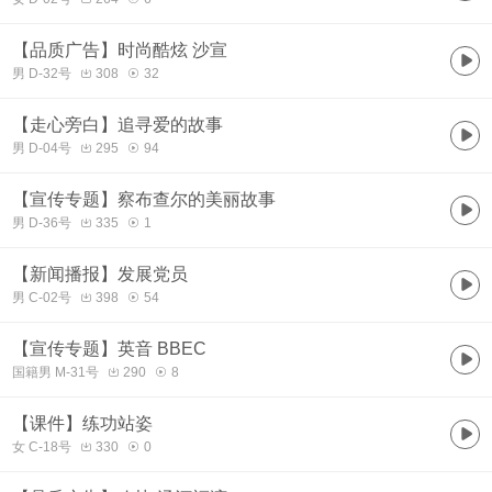
【品质广告】时尚酷炫 沙宣
男 D-32号
308
32
【走心旁白】追寻爱的故事
男 D-04号
295
94
【宣传专题】察布查尔的美丽故事
男 D-36号
335
1
【新闻播报】发展党员
男 C-02号
398
54
【宣传专题】英音 BBEC
国籍男 M-31号
290
8
【课件】练功站姿
女 C-18号
330
0