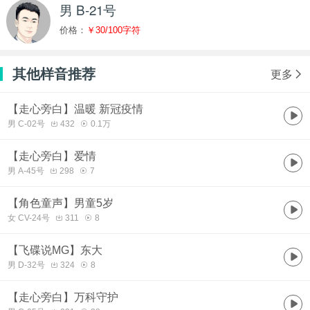
男 B-21号
价格：
￥30/100字符
其他样音推荐
更多
【走心旁白】温暖 新冠疫情
男 C-02号
432
0.1万
【走心旁白】爱情
男 A-45号
298
7
【角色童声】男童5岁
女 CV-24号
311
8
【飞碟说MG】东大
男 D-32号
324
8
【走心旁白】万科守护