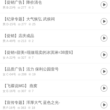
【促销广告】降价清仓
男 B-23号
277
3
【纪录专题】大气恢弘 武侯祠
男 D-15号
277
25
【促销】店庆成品
男 A-49号
213
2
【促销=甜美=现做现卖的冰淇淋=38度6】
女 A-22号
327
7
【品质广告】活力 保利公园壹号
女 C-04号
208
19
【飞碟说MG】 燕窝
女 E-16号
307
7
【宣传专题】浑厚大气 蓝色之光-
男 F-16号
363
18