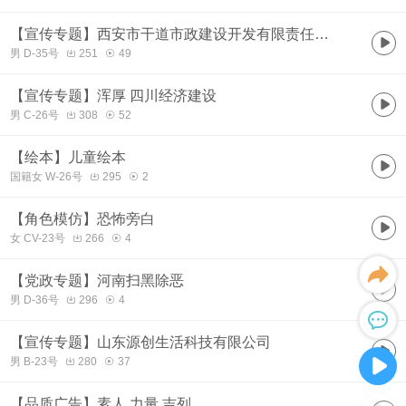
【宣传专题】西安市干道市政建设开发有限责任公司
男 D-35号
251
49
【宣传专题】浑厚 四川经济建设
男 C-26号
308
52
【绘本】儿童绘本
国籍女 W-26号
295
2
【角色模仿】恐怖旁白
女 CV-23号
266
4
【党政专题】河南扫黑除恶
男 D-36号
296
4
【宣传专题】山东源创生活科技有限公司
男 B-23号
280
37
【品质广告】素人 力量 吉列