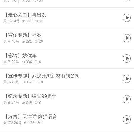
男 C-05号
231
38
【走心旁白】再出发
男 C-09号
332
38
【宣传专题】档案
男 A-45号
281
20
【彩铃】妙优车
男 B-22号
336
4
【宣传专题】武汉开思新材有限公司
男 B-25号
314
19
【纪录专题】建党99周年
男 B-24号
346
8
【方言】天津话 熊猫语音
女 CV-24号
176
1