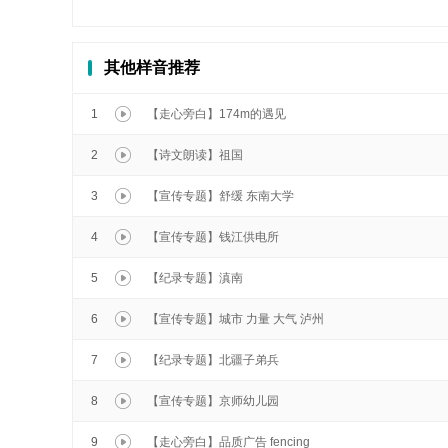
其他样音推荐
1
【走心旁白】174m的遇见
2
【诗文朗读】祖国
3
【宣传专题】舒缓 东南大学
4
【宣传专题】钱江供电所
5
【纪录专题】滇南
6
【宣传专题】城市 力量 大气 泸州
7
【纪录专题】北疆子弟兵
8
【宣传专题】京师幼儿园
9
【走心旁白】品质广告 fencing