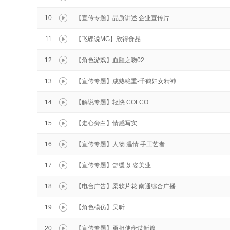
10
【宣传专题】品质讲述 企业宣传片
11
【飞碟说MG】欣得食品
12
【角色游戏】血腥之吻02
13
【宣传专题】成熟稳重-千鹤妇女精神
14
【解说专题】轻快 COFCO
15
【走心旁白】情感写实
16
【宣传专题】人物 温情 手工艺者
17
【宣传专题】舒缓 妍姿美业
18
【电台广告】柔软片花 南通综合广播
19
【角色模仿】吴昕
20
【宣传专题】勇担使命谋新篇