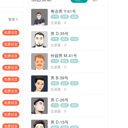
粤语男 Y-61号
大气
浑厚
成熟
更多
交易量：0
男 D-35号
免费试音
大气
磁性
沉稳
免费试音
交易量：0
外籍男 M-41号
免费试音
大气
激情
轻快
交易量：0
免费试音
男 B-39号
免费试音
年轻
轻快
亲切
交易量：0
免费试音
男 C-26号
免费试音
大气
磁性
党政
交易量：0
免费试音
男 D-15号
免费试音
磁性
舒缓
温暖