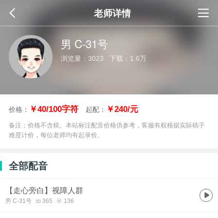
老师详情
男 C-31号
浏览量：3023 下载：1.6万
￥40/100字符
￥240/元
价格：
起配：
备注：价格不含税。本站标注配音价格供参考，客服有权根据实际稿子
难度计价，每位老师均有起录价。
全部配音
【走心旁白】视障人群
男 C-31号
365
136